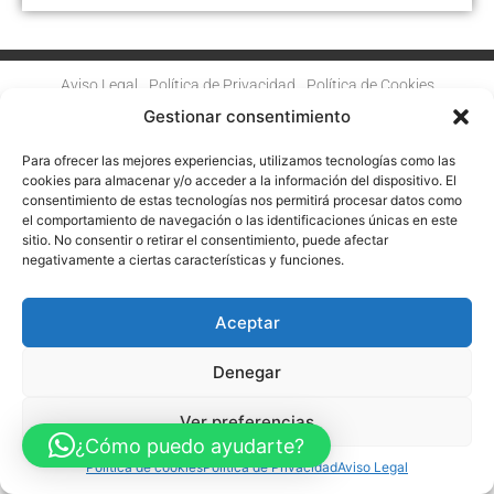
Aviso Legal
Política de Privacidad
Política de Cookies
Accesibilidad
Mapa web
Gestionar consentimiento
FINANCIADO POR LA UNIÓN EUROPEA CON EL PROGRAMA KIT
DIGITAL POR LOS FONDOS NEXT GENERATION (EU) DEL
Para ofrecer las mejores experiencias, utilizamos tecnologías como las
MECANISMO DE RECUPERACIÓN Y RESILENCIA
cookies para almacenar y/o acceder a la información del dispositivo. El
consentimiento de estas tecnologías nos permitirá procesar datos como
© Guia Telefónica de Empresas – Todos los derechos reservados.
el comportamiento de navegación o las identificaciones únicas en este
sitio. No consentir o retirar el consentimiento, puede afectar
negativamente a ciertas características y funciones.
Aceptar
Denegar
Ver preferencias
¿Cómo puedo ayudarte?
Política de cookies
Política de Privacidad
Aviso Legal