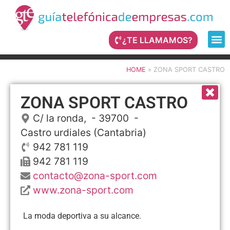
¿TE LLAMAMOS?
HOME
»
ZONA SPORT CASTRO
ZONA SPORT CASTRO
C/ la ronda,
- 39700 -
Castro urdiales
(Cantabria)
942 781 119
942 781 119
contacto@zona-sport.com
www.zona-sport.com
La moda deportiva a su alcance.