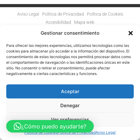
Aviso Legal
Política de Privacidad
Política de Cookies
Accesibilidad
Mapa web
FINANCIADO POR LA UNIÓN EUROPEA CON EL PROGRAMA KIT
DIGITAL POR LOS FONDOS NEXT GENERATION (EU) DEL
Gestionar consentimiento
MECANISMO DE RECUPERACIÓN Y RESILENCIA
Para ofrecer las mejores experiencias, utilizamos tecnologías como las
© Guia Telefónica de Empresas – Todos los derechos reservados.
cookies para almacenar y/o acceder a la información del dispositivo. El
consentimiento de estas tecnologías nos permitirá procesar datos como
el comportamiento de navegación o las identificaciones únicas en este
sitio. No consentir o retirar el consentimiento, puede afectar
negativamente a ciertas características y funciones.
Aceptar
Denegar
Ver preferencias
¿Cómo puedo ayudarte?
Política de cookies
Política de Privacidad
Aviso Legal