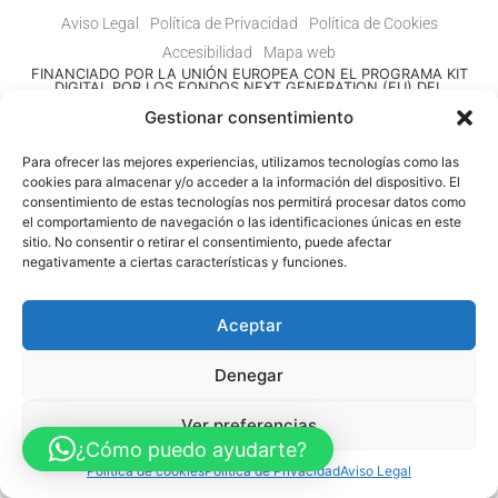
Aviso Legal
Política de Privacidad
Política de Cookies
Accesibilidad
Mapa web
FINANCIADO POR LA UNIÓN EUROPEA CON EL PROGRAMA KIT
DIGITAL POR LOS FONDOS NEXT GENERATION (EU) DEL
MECANISMO DE RECUPERACIÓN Y RESILENCIA
Gestionar consentimiento
© Guia Telefónica de Empresas – Todos los derechos reservados.
Para ofrecer las mejores experiencias, utilizamos tecnologías como las
cookies para almacenar y/o acceder a la información del dispositivo. El
consentimiento de estas tecnologías nos permitirá procesar datos como
el comportamiento de navegación o las identificaciones únicas en este
sitio. No consentir o retirar el consentimiento, puede afectar
negativamente a ciertas características y funciones.
Aceptar
Denegar
Ver preferencias
¿Cómo puedo ayudarte?
Política de cookies
Política de Privacidad
Aviso Legal