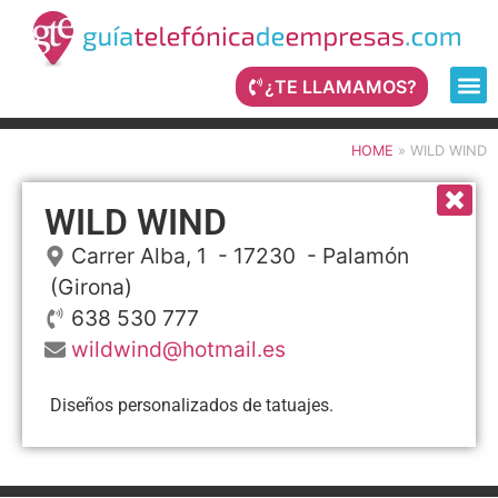
¿TE LLAMAMOS?
HOME
»
WILD WIND
WILD WIND
Carrer Alba, 1
- 17230 -
Palamón
(Girona)
638 530 777
wildwind@hotmail.es
Diseños personalizados de tatuajes.