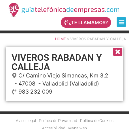
¿TE LLAMAMOS?
HOME
»
VIVEROS RABADAN Y CALLEJA
VIVEROS RABADAN Y
CALLEJA
C/ Camino Viejo Simancas, Km 3,2
- 47008 -
Valladolid
(Valladolid)
983 232 009
Aviso Legal
Política de Privacidad
Política de Cookies
Accesibilidad
Mapa web