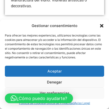
Manufactura del vidrio. Vidrieras artísticas o
decorativas.
Gestionar consentimiento
Aviso Legal
Política de Privacidad
Política de Cookies
Para ofrecer las mejores experiencias, utilizamos tecnologías como las
Accesibilidad
Mapa web
cookies para almacenar y/o acceder a la información del dispositivo. El
FINANCIADO POR LA UNIÓN EUROPEA CON EL PROGRAMA KIT
consentimiento de estas tecnologías nos permitirá procesar datos como
DIGITAL POR LOS FONDOS NEXT GENERATION (EU) DEL
MECANISMO DE RECUPERACIÓN Y RESILENCIA
el comportamiento de navegación o las identificaciones únicas en este
sitio. No consentir o retirar el consentimiento, puede afectar
negativamente a ciertas características y funciones.
© Guia Telefónica de Empresas – Todos los derechos reservados.
Aceptar
Denegar
Ver preferencias
¿Cómo puedo ayudarte?
Política de cookies
Política de Privacidad
Aviso Legal