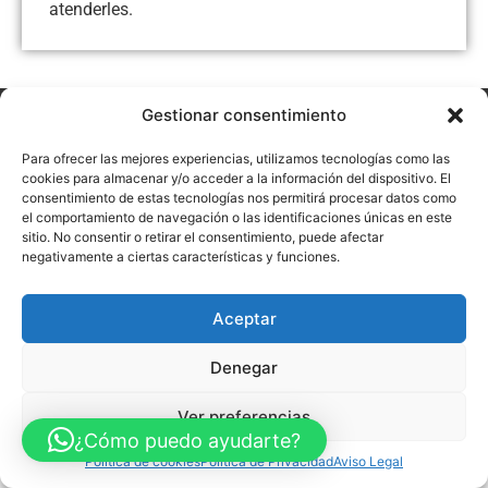
atenderles.
Gestionar consentimiento
Aviso Legal
Política de Privacidad
Política de Cookies
Accesibilidad
Mapa web
Para ofrecer las mejores experiencias, utilizamos tecnologías como las
FINANCIADO POR LA UNIÓN EUROPEA CON EL PROGRAMA KIT
cookies para almacenar y/o acceder a la información del dispositivo. El
DIGITAL POR LOS FONDOS NEXT GENERATION (EU) DEL
consentimiento de estas tecnologías nos permitirá procesar datos como
MECANISMO DE RECUPERACIÓN Y RESILENCIA
el comportamiento de navegación o las identificaciones únicas en este
sitio. No consentir o retirar el consentimiento, puede afectar
© Guia Telefónica de Empresas – Todos los derechos reservados.
negativamente a ciertas características y funciones.
Aceptar
Denegar
Ver preferencias
¿Cómo puedo ayudarte?
Política de cookies
Política de Privacidad
Aviso Legal