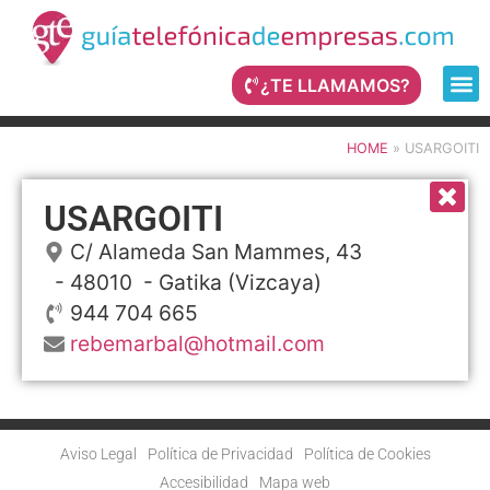
¿TE LLAMAMOS?
HOME
»
USARGOITI
USARGOITI
C/ Alameda San Mammes, 43
- 48010 -
Gatika
(Vizcaya)
944 704 665
rebemarbal@hotmail.com
Aviso Legal
Política de Privacidad
Política de Cookies
Accesibilidad
Mapa web