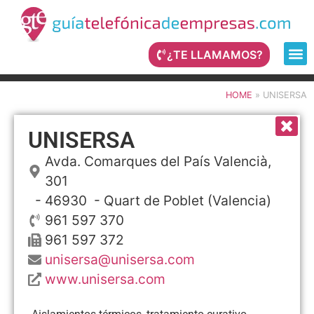
¿TE LLAMAMOS?
HOME
»
UNISERSA
UNISERSA
Avda. Comarques del País Valencià,
301
- 46930 -
Quart de Poblet
(Valencia)
961 597 370
961 597 372
unisersa@unisersa.com
www.unisersa.com