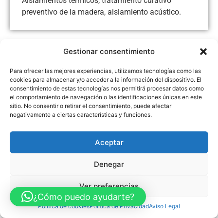
Aislamientos térmicos, tratamiento curativo
preventivo de la madera, aislamiento acústico.
Gestionar consentimiento
Aviso Legal
Política de Privacidad
Política de Cookies
Para ofrecer las mejores experiencias, utilizamos tecnologías como las
Accesibilidad
Mapa web
cookies para almacenar y/o acceder a la información del dispositivo. El
FINANCIADO POR LA UNIÓN EUROPEA CON EL PROGRAMA KIT
consentimiento de estas tecnologías nos permitirá procesar datos como
DIGITAL POR LOS FONDOS NEXT GENERATION (EU) DEL
MECANISMO DE RECUPERACIÓN Y RESILENCIA
el comportamiento de navegación o las identificaciones únicas en este
sitio. No consentir o retirar el consentimiento, puede afectar
negativamente a ciertas características y funciones.
© Guia Telefónica de Empresas – Todos los derechos reservados.
Aceptar
Denegar
Ver preferencias
¿Cómo puedo ayudarte?
Política de cookies
Política de Privacidad
Aviso Legal