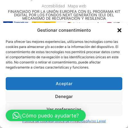
Accesibilidad
Mapa web
FINANCIADO POR LA UNIÓN EUROPEA CON EL PROGRAMA KIT
DIGITAL POR LOS FONDOS NEXT GENERATION (EU) DEL
MECANISMO DE RECUPERACIÓN Y RESILENCIA
Gestionar consentimiento
© Guia Telefónica de Empresas – Todos los derechos reservados.
Para ofrecer las mejores experiencias, utilizamos tecnologías como las
cookies para almacenar y/o acceder a la información del dispositivo. El
consentimiento de estas tecnologías nos permitirá procesar datos como
el comportamiento de navegación o las identificaciones únicas en este
sitio. No consentir o retirar el consentimiento, puede afectar
negativamente a ciertas características y funciones.
Aceptar
Denegar
Ver preferencias
¿Cómo puedo ayudarte?
Política de cookies
Política de Privacidad
Aviso Legal