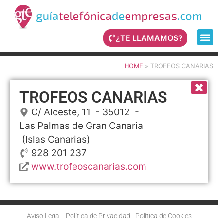
¿TE LLAMAMOS?
HOME
»
TROFEOS CANARIAS
TROFEOS CANARIAS
C/ Alceste, 11
- 35012 -
Las Palmas de Gran Canaria
(Islas Canarias)
928 201 237
www.trofeoscanarias.com
Aviso Legal
Política de Privacidad
Política de Cookies