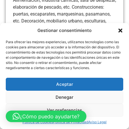
Alimentación, industria cárnicas, sala de despiezar,
elaboración de pescado, etc. Construcciones:
puertas, escaparates, marquesinas, pasamanos,
etc. Decoración, mobiliario urbano, esculturas,
bancos, etc. Laboratorios, mobiliario, muebles
Gestionar consentimiento
mesas.
Para ofrecer las mejores experiencias, utilizamos tecnologías como las
cookies para almacenar y/o acceder a la información del dispositivo. El
consentimiento de estas tecnologías nos permitirá procesar datos como
el comportamiento de navegación o las identificaciones únicas en este
sitio. No consentir o retirar el consentimiento, puede afectar
Aviso Legal
Política de Privacidad
Política de Cookies
negativamente a ciertas características y funciones.
Accesibilidad
Mapa web
FINANCIADO POR LA UNIÓN EUROPEA CON EL PROGRAMA KIT
DIGITAL POR LOS FONDOS NEXT GENERATION (EU) DEL
Aceptar
MECANISMO DE RECUPERACIÓN Y RESILENCIA
Denegar
© Guia Telefónica de Empresas – Todos los derechos reservados.
Ver preferencias
¿Cómo puedo ayudarte?
Política de cookies
Política de Privacidad
Aviso Legal