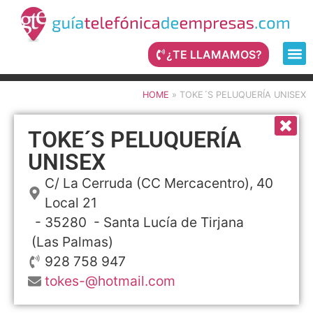
¿TE LLAMAMOS?
HOME
»
TOKE´S PELUQUERÍA UNISEX
TOKE´S PELUQUERÍA
UNISEX
C/ La Cerruda (CC Mercacentro), 40
Local 21
- 35280 -
Santa Lucía de Tirjana
(Las Palmas)
928 758 947
tokes-@hotmail.com