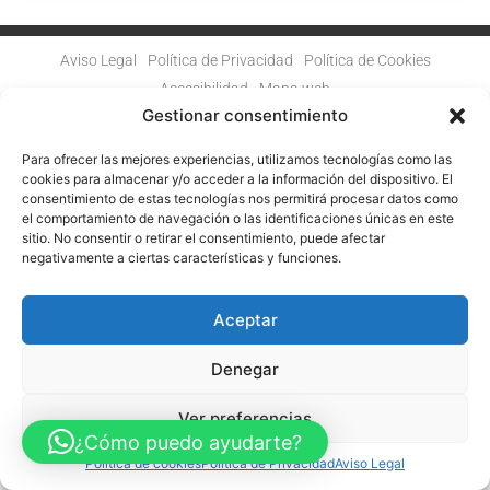
Aviso Legal
Política de Privacidad
Política de Cookies
Accesibilidad
Mapa web
FINANCIADO POR LA UNIÓN EUROPEA CON EL PROGRAMA KIT
Gestionar consentimiento
DIGITAL POR LOS FONDOS NEXT GENERATION (EU) DEL
MECANISMO DE RECUPERACIÓN Y RESILENCIA
Para ofrecer las mejores experiencias, utilizamos tecnologías como las
cookies para almacenar y/o acceder a la información del dispositivo. El
© Guia Telefónica de Empresas – Todos los derechos reservados.
consentimiento de estas tecnologías nos permitirá procesar datos como
el comportamiento de navegación o las identificaciones únicas en este
sitio. No consentir o retirar el consentimiento, puede afectar
negativamente a ciertas características y funciones.
Aceptar
Denegar
Ver preferencias
¿Cómo puedo ayudarte?
Política de cookies
Política de Privacidad
Aviso Legal