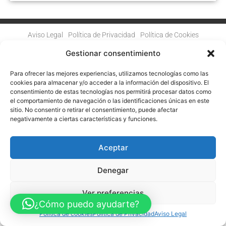
Aviso Legal
Política de Privacidad
Política de Cookies
Accesibilidad
Mapa web
Gestionar consentimiento
FINANCIADO POR LA UNIÓN EUROPEA CON EL PROGRAMA KIT
DIGITAL POR LOS FONDOS NEXT GENERATION (EU) DEL
MECANISMO DE RECUPERACIÓN Y RESILENCIA
Para ofrecer las mejores experiencias, utilizamos tecnologías como las
cookies para almacenar y/o acceder a la información del dispositivo. El
consentimiento de estas tecnologías nos permitirá procesar datos como
© Guia Telefónica de Empresas – Todos los derechos reservados.
el comportamiento de navegación o las identificaciones únicas en este
sitio. No consentir o retirar el consentimiento, puede afectar
negativamente a ciertas características y funciones.
Aceptar
Denegar
Ver preferencias
¿Cómo puedo ayudarte?
Política de cookies
Política de Privacidad
Aviso Legal