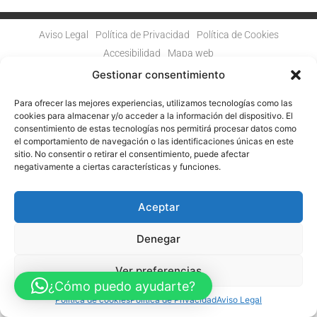
Aviso Legal
Política de Privacidad
Política de Cookies
Accesibilidad
Mapa web
FINANCIADO POR LA UNIÓN EUROPEA CON EL PROGRAMA KIT
Gestionar consentimiento
DIGITAL POR LOS FONDOS NEXT GENERATION (EU) DEL
MECANISMO DE RECUPERACIÓN Y RESILENCIA
Para ofrecer las mejores experiencias, utilizamos tecnologías como las
cookies para almacenar y/o acceder a la información del dispositivo. El
© Guia Telefónica de Empresas – Todos los derechos reservados.
consentimiento de estas tecnologías nos permitirá procesar datos como
el comportamiento de navegación o las identificaciones únicas en este
sitio. No consentir o retirar el consentimiento, puede afectar
negativamente a ciertas características y funciones.
Aceptar
Denegar
Ver preferencias
¿Cómo puedo ayudarte?
Política de cookies
Política de Privacidad
Aviso Legal