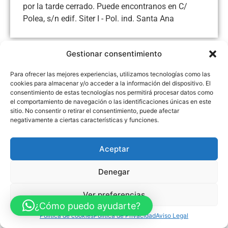
por la tarde cerrado. Puede encontranos en C/
Polea, s/n edif. Siter I - Pol. ind. Santa Ana
Gestionar consentimiento
Aviso Legal
Política de Privacidad
Política de Cookies
Para ofrecer las mejores experiencias, utilizamos tecnologías como las
cookies para almacenar y/o acceder a la información del dispositivo. El
Accesibilidad
Mapa web
consentimiento de estas tecnologías nos permitirá procesar datos como
FINANCIADO POR LA UNIÓN EUROPEA CON EL PROGRAMA KIT
DIGITAL POR LOS FONDOS NEXT GENERATION (EU) DEL
el comportamiento de navegación o las identificaciones únicas en este
MECANISMO DE RECUPERACIÓN Y RESILENCIA
sitio. No consentir o retirar el consentimiento, puede afectar
negativamente a ciertas características y funciones.
© Guia Telefónica de Empresas – Todos los derechos reservados.
Aceptar
Denegar
Ver preferencias
¿Cómo puedo ayudarte?
Política de cookies
Política de Privacidad
Aviso Legal