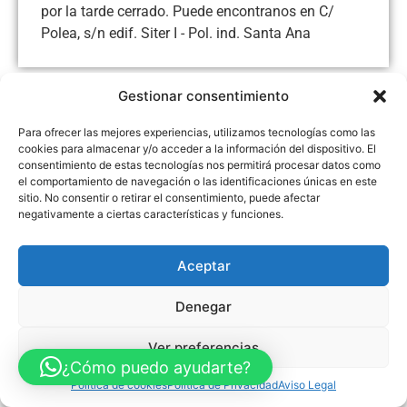
por la tarde cerrado. Puede encontranos en C/
Polea, s/n edif. Siter I - Pol. ind. Santa Ana
Gestionar consentimiento
Aviso Legal
Política de Privacidad
Política de Cookies
Para ofrecer las mejores experiencias, utilizamos tecnologías como las
cookies para almacenar y/o acceder a la información del dispositivo. El
Accesibilidad
Mapa web
consentimiento de estas tecnologías nos permitirá procesar datos como
FINANCIADO POR LA UNIÓN EUROPEA CON EL PROGRAMA KIT
DIGITAL POR LOS FONDOS NEXT GENERATION (EU) DEL
el comportamiento de navegación o las identificaciones únicas en este
MECANISMO DE RECUPERACIÓN Y RESILENCIA
sitio. No consentir o retirar el consentimiento, puede afectar
negativamente a ciertas características y funciones.
© Guia Telefónica de Empresas – Todos los derechos reservados.
Aceptar
Denegar
Ver preferencias
¿Cómo puedo ayudarte?
Política de cookies
Política de Privacidad
Aviso Legal