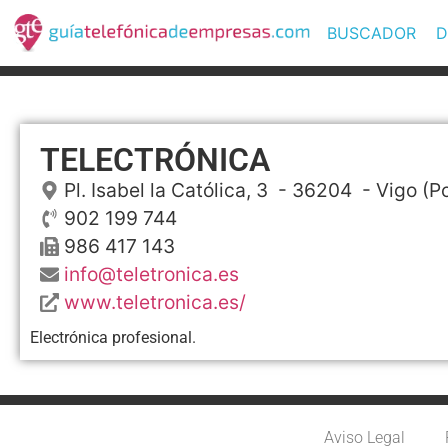
BUSCADOR
D
TELECTRÓNICA
Pl. Isabel la Católica, 3
- 36204 -
Vigo
(Po
902 199 744
986 417 143
info@teletronica.es
www.teletronica.es/
Electrónica profesional.
Aviso Legal