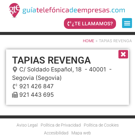
¿TE LLAMAMOS?
HOME
»
TAPIAS REVENGA
TAPIAS REVENGA
C/ Soldado Español, 18
- 40001 -
Segovia
(Segovia)
921 426 847
921 443 695
Aviso Legal
Política de Privacidad
Política de Cookies
Accesibilidad
Mapa web