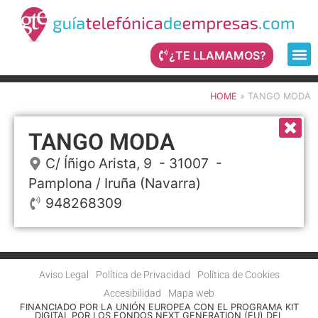
¿TE LLAMAMOS?
HOME
»
TANGO MODA
TANGO MODA
C/ Íñigo Arista, 9
- 31007 -
Pamplona / Iruña
(Navarra)
948268309
Aviso Legal
Política de Privacidad
Política de Cookies
Accesibilidad
Mapa web
FINANCIADO POR LA UNIÓN EUROPEA CON EL PROGRAMA KIT
DIGITAL POR LOS FONDOS NEXT GENERATION (EU) DEL