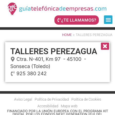
¿TE LLAMAMOS?
HOME
»
TALLERES PEREZAGUA
TALLERES PEREZAGUA
Ctra. N-401, Km 97
- 45100 -
Sonseca
(Toledo)
925 380 242
Aviso Legal
Política de Privacidad
Política de Cookies
Accesibilidad
Mapa web
FINANCIADO POR LA UNIÓN EUROPEA CON EL PROGRAMA KIT
DIGITAL POR LOS FONDOS NEXT GENERATION (EU) DEL