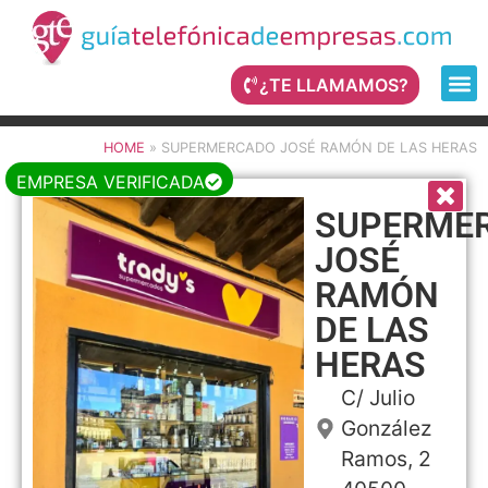
¿TE LLAMAMOS?
HOME
»
SUPERMERCADO JOSÉ RAMÓN DE LAS HERAS
EMPRESA VERIFICADA
SUPERME
JOSÉ
RAMÓN
DE LAS
HERAS
C/ Julio
González
Ramos, 2