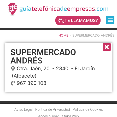
¿TE LLAMAMOS?
HOME
»
SUPERMERCADO ANDRÉS
SUPERMERCADO
ANDRÉS
Ctra. Jaén, 20
- 2340 -
El Jardín
(Albacete)
967 390 108
Aviso Legal
Política de Privacidad
Política de Cookies
Accesibilidad
Mapa web