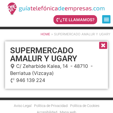
¿TE LLAMAMOS?
HOME
»
SUPERMERCADO AMALUR Y UGARY
SUPERMERCADO
AMALUR Y UGARY
C/ Zeharbide Kalea, 14
- 48710 -
Berriatua
(Vizcaya)
946 139 224
Aviso Legal
Política de Privacidad
Política de Cookies
Accesibilidad
Mapa web