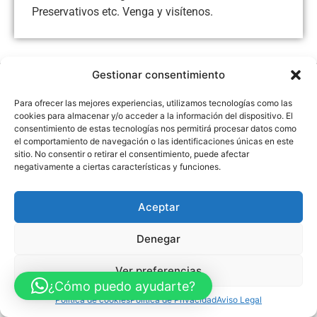
Preservativos etc. Venga y visítenos.
Gestionar consentimiento
Aviso Legal
Política de Privacidad
Política de Cookies
Para ofrecer las mejores experiencias, utilizamos tecnologías como las
Accesibilidad
Mapa web
cookies para almacenar y/o acceder a la información del dispositivo. El
FINANCIADO POR LA UNIÓN EUROPEA CON EL PROGRAMA KIT
DIGITAL POR LOS FONDOS NEXT GENERATION (EU) DEL
consentimiento de estas tecnologías nos permitirá procesar datos como
MECANISMO DE RECUPERACIÓN Y RESILENCIA
el comportamiento de navegación o las identificaciones únicas en este
sitio. No consentir o retirar el consentimiento, puede afectar
negativamente a ciertas características y funciones.
© Guia Telefónica de Empresas – Todos los derechos reservados.
Aceptar
Denegar
Ver preferencias
¿Cómo puedo ayudarte?
Política de cookies
Política de Privacidad
Aviso Legal