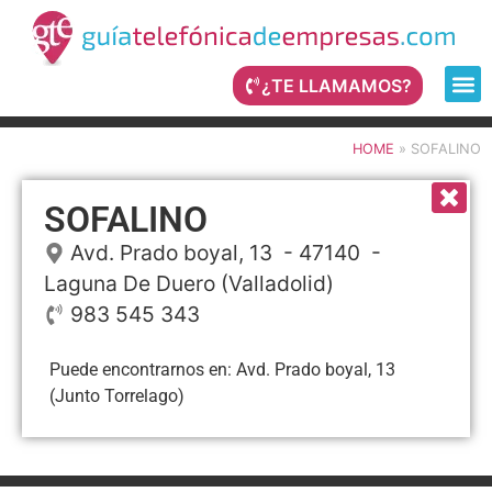
¿TE LLAMAMOS?
HOME
»
SOFALINO
SOFALINO
Avd. Prado boyal, 13
- 47140 -
Laguna De Duero
(Valladolid)
983 545 343
Puede encontrarnos en: Avd. Prado boyal, 13
(Junto Torrelago)