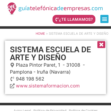
¿TE LLAMAMOS?
HOME
»
SISTEMA ESCUELA DE ARTE Y DISEÑO
SISTEMA ESCUELA DE
ARTE Y DISEÑO
Plaza Pintor Paret, 1
- 31008 -
Pamplona - Iruña
(Navarra)
948 198 562
www.sistemaformacion.com
Aviso Legal
Política de Privacidad
Política de Cookies