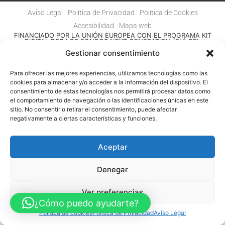
Aviso Legal
Política de Privacidad
Política de Cookies
Accesibilidad
Mapa web
FINANCIADO POR LA UNIÓN EUROPEA CON EL PROGRAMA KIT
DIGITAL POR LOS FONDOS NEXT GENERATION (EU) DEL
MECANISMO DE RECUPERACIÓN Y RESILENCIA
Gestionar consentimiento
© Guia Telefónica de Empresas – Todos los derechos reservados.
Para ofrecer las mejores experiencias, utilizamos tecnologías como las
cookies para almacenar y/o acceder a la información del dispositivo. El
consentimiento de estas tecnologías nos permitirá procesar datos como
el comportamiento de navegación o las identificaciones únicas en este
sitio. No consentir o retirar el consentimiento, puede afectar
negativamente a ciertas características y funciones.
Aceptar
Denegar
Ver preferencias
¿Cómo puedo ayudarte?
Política de cookies
Política de Privacidad
Aviso Legal