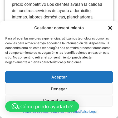
precio competitivo Los clientes avalan la calidad
de nuestros servicios de ayuda a domicilio,
internas, labores domésticas, planchadoras,
servicio de canguros, cuidado de enfermos en
Gestionar consentimiento
hospitales y domicilio, cuidado de
mayores....abierto de lunes a viernes mañana
Para ofrecer las mejores experiencias, utilizamos tecnologías como las
10.00 a 14.00 tarde 17.00 a 20.00
cookies para almacenar y/o acceder a la información del dispositivo. El
consentimiento de estas tecnologías nos permitirá procesar datos como
el comportamiento de navegación o las identificaciones únicas en este
sitio. No consentir o retirar el consentimiento, puede afectar
negativamente a ciertas características y funciones.
Aviso Legal
Política de Privacidad
Política de Cookies
Aceptar
Accesibilidad
Mapa web
FINANCIADO POR LA UNIÓN EUROPEA CON EL PROGRAMA KIT
DIGITAL POR LOS FONDOS NEXT GENERATION (EU) DEL
MECANISMO DE RECUPERACIÓN Y RESILENCIA
Denegar
© Guia Telefónica de Empresas – Todos los derechos reservados.
Ver preferencias
¿Cómo puedo ayudarte?
Política de cookies
Política de Privacidad
Aviso Legal