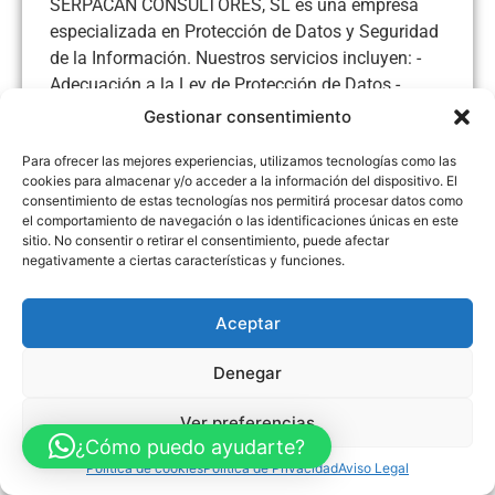
SERPACAN CONSULTORES, SL es una empresa
especializada en Protección de Datos y Seguridad
de la Información. Nuestros servicios incluyen: -
Adecuación a la Ley de Protección de Datos -
LSSICE - SGSI
Gestionar consentimiento
Para ofrecer las mejores experiencias, utilizamos tecnologías como las
cookies para almacenar y/o acceder a la información del dispositivo. El
consentimiento de estas tecnologías nos permitirá procesar datos como
el comportamiento de navegación o las identificaciones únicas en este
Aviso Legal
Política de Privacidad
Política de Cookies
sitio. No consentir o retirar el consentimiento, puede afectar
Accesibilidad
Mapa web
negativamente a ciertas características y funciones.
FINANCIADO POR LA UNIÓN EUROPEA CON EL PROGRAMA KIT
DIGITAL POR LOS FONDOS NEXT GENERATION (EU) DEL
MECANISMO DE RECUPERACIÓN Y RESILENCIA
Aceptar
© Guia Telefónica de Empresas – Todos los derechos reservados.
Denegar
Ver preferencias
¿Cómo puedo ayudarte?
Política de cookies
Política de Privacidad
Aviso Legal