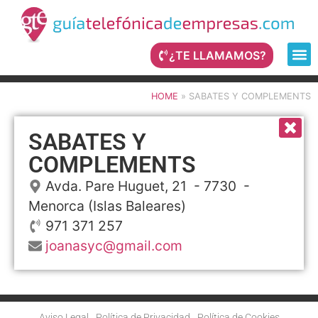
¿TE LLAMAMOS?
HOME
»
SABATES Y COMPLEMENTS
SABATES Y
COMPLEMENTS
Avda. Pare Huguet, 21
- 7730 -
Menorca
(Islas Baleares)
971 371 257
joanasyc@gmail.com
Aviso Legal
Política de Privacidad
Política de Cookies