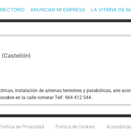
IRECTORIO
ANUNCIAR MI EMPRESA
LA VITRINA DE 
t
(Castellón)
éctricas, instalación de antenas terrestres y parabólicas, aire
cocebre en la calle romerar Telf. 964 412 544.
Política de Privacidad
Política de Cookies
Accesibilid