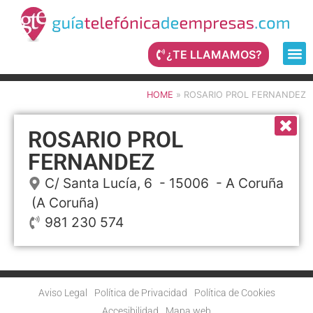
¿TE LLAMAMOS?
HOME
»
ROSARIO PROL FERNANDEZ
ROSARIO PROL
FERNANDEZ
C/ Santa Lucía, 6
- 15006 -
A Coruña
(A Coruña)
981 230 574
Aviso Legal
Política de Privacidad
Política de Cookies
Accesibilidad
Mapa web