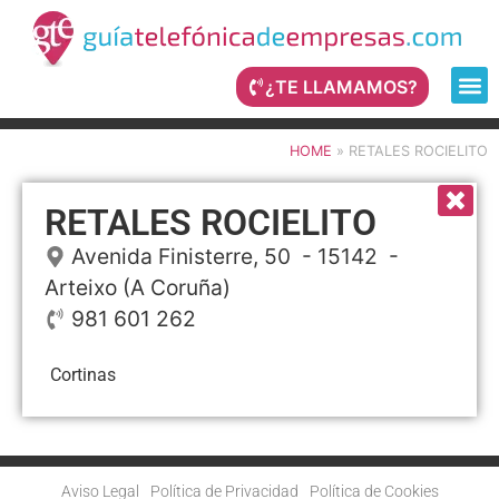
¿TE LLAMAMOS?
HOME
»
RETALES ROCIELITO
RETALES ROCIELITO
Avenida Finisterre, 50
- 15142 -
Arteixo
(A Coruña)
981 601 262
Cortinas
Aviso Legal
Política de Privacidad
Política de Cookies