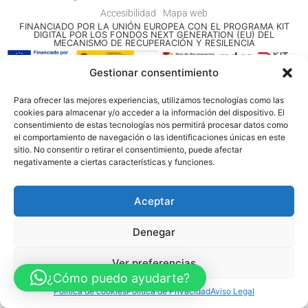
Accesibilidad
Mapa web
FINANCIADO POR LA UNIÓN EUROPEA CON EL PROGRAMA KIT
DIGITAL POR LOS FONDOS NEXT GENERATION (EU) DEL
MECANISMO DE RECUPERACIÓN Y RESILENCIA
Gestionar consentimiento
© Guia Telefónica de Empresas – Todos los derechos reservados.
Para ofrecer las mejores experiencias, utilizamos tecnologías como las
cookies para almacenar y/o acceder a la información del dispositivo. El
consentimiento de estas tecnologías nos permitirá procesar datos como
el comportamiento de navegación o las identificaciones únicas en este
sitio. No consentir o retirar el consentimiento, puede afectar
negativamente a ciertas características y funciones.
Aceptar
Denegar
Ver preferencias
¿Cómo puedo ayudarte?
Política de cookies
Política de Privacidad
Aviso Legal