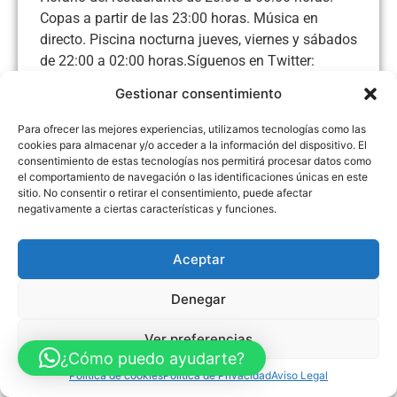
Copas a partir de las 23:00 horas. Música en
directo. Piscina nocturna jueves, viernes y sábados
de 22:00 a 02:00 horas.Síguenos en Twitter:
Tweets por @casaaniceto.
Gestionar consentimiento
Para ofrecer las mejores experiencias, utilizamos tecnologías como las
cookies para almacenar y/o acceder a la información del dispositivo. El
consentimiento de estas tecnologías nos permitirá procesar datos como
Aviso Legal
Política de Privacidad
Política de Cookies
el comportamiento de navegación o las identificaciones únicas en este
sitio. No consentir o retirar el consentimiento, puede afectar
Accesibilidad
Mapa web
negativamente a ciertas características y funciones.
FINANCIADO POR LA UNIÓN EUROPEA CON EL PROGRAMA KIT
DIGITAL POR LOS FONDOS NEXT GENERATION (EU) DEL
MECANISMO DE RECUPERACIÓN Y RESILENCIA
Aceptar
© Guia Telefónica de Empresas – Todos los derechos reservados.
Denegar
Ver preferencias
¿Cómo puedo ayudarte?
Política de cookies
Política de Privacidad
Aviso Legal