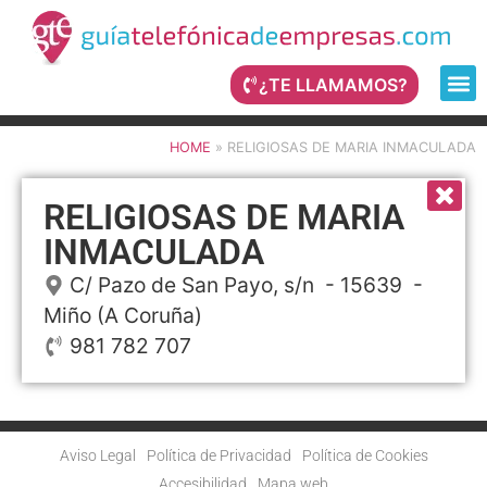
¿TE LLAMAMOS?
HOME
»
RELIGIOSAS DE MARIA INMACULADA
RELIGIOSAS DE MARIA
INMACULADA
C/ Pazo de San Payo, s/n
- 15639 -
Miño
(A Coruña)
981 782 707
Aviso Legal
Política de Privacidad
Política de Cookies
Accesibilidad
Mapa web