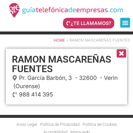
¿TE LLAMAMOS?
HOME
»
RAMON MASCAREÑAS FUENTES
RAMON MASCAREÑAS
FUENTES
Pr. García Barbón, 3
- 32600 -
Verin
(Ourense)
988 414 395
Aviso Legal
Política de Privacidad
Política de Cookies
Accesibilidad
Mapa web