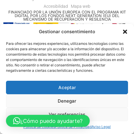
Accesibilidad
Mapa web
FINANCIADO POR LA UNIÓN EUROPEA CON EL PROGRAMA KIT
DIGITAL POR LOS FONDOS NEXT GENERATION (EU) DEL
MECANISMO DE RECUPERACIÓN Y RESILENCIA
Gestionar consentimiento
© Guia Telefónica de Empresas – Todos los derechos reservados.
Para ofrecer las mejores experiencias, utilizamos tecnologías como las
cookies para almacenar y/o acceder a la información del dispositivo. El
consentimiento de estas tecnologías nos permitirá procesar datos como
el comportamiento de navegación o las identificaciones únicas en este
sitio. No consentir o retirar el consentimiento, puede afectar
negativamente a ciertas características y funciones.
Aceptar
Denegar
Ver preferencias
¿Cómo puedo ayudarte?
Política de cookies
Política de Privacidad
Aviso Legal