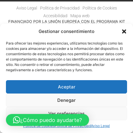
Aviso Legal
Política de Privacidad
Política de Cookies
Accesibilidad
Mapa web
FINANCIADO POR LA UNIÓN EUROPEA CON EL PROGRAMA KIT
DIGITAL POR LOS FONDOS NEXT GENERATION (EU) DEL
MECANISMO DE RECUPERACIÓN Y RESILENCIA
Gestionar consentimiento
© Guia Telefónica de Empresas – Todos los derechos reservados.
Para ofrecer las mejores experiencias, utilizamos tecnologías como las
cookies para almacenar y/o acceder a la información del dispositivo. El
consentimiento de estas tecnologías nos permitirá procesar datos como
el comportamiento de navegación o las identificaciones únicas en este
sitio. No consentir o retirar el consentimiento, puede afectar
negativamente a ciertas características y funciones.
Aceptar
Denegar
Ver preferencias
¿Cómo puedo ayudarte?
Política de cookies
Política de Privacidad
Aviso Legal