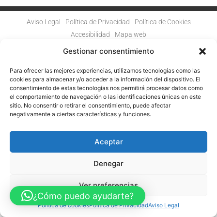
Aviso Legal
Política de Privacidad
Política de Cookies
Accesibilidad
Mapa web
FINANCIADO POR LA UNIÓN EUROPEA CON EL PROGRAMA KIT
DIGITAL POR LOS FONDOS NEXT GENERATION (EU) DEL
Gestionar consentimiento
MECANISMO DE RECUPERACIÓN Y RESILENCIA
Para ofrecer las mejores experiencias, utilizamos tecnologías como las
© Guia Telefónica de Empresas – Todos los derechos reservados.
cookies para almacenar y/o acceder a la información del dispositivo. El
consentimiento de estas tecnologías nos permitirá procesar datos como
el comportamiento de navegación o las identificaciones únicas en este
sitio. No consentir o retirar el consentimiento, puede afectar
negativamente a ciertas características y funciones.
Aceptar
Denegar
Ver preferencias
¿Cómo puedo ayudarte?
Política de cookies
Política de Privacidad
Aviso Legal