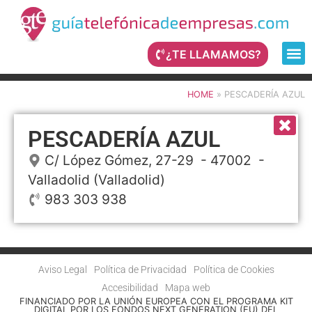
¿TE LLAMAMOS?
HOME
»
PESCADERÍA AZUL
PESCADERÍA AZUL
C/ López Gómez, 27-29
- 47002 -
Valladolid
(Valladolid)
983 303 938
Aviso Legal
Política de Privacidad
Política de Cookies
Accesibilidad
Mapa web
FINANCIADO POR LA UNIÓN EUROPEA CON EL PROGRAMA KIT
DIGITAL POR LOS FONDOS NEXT GENERATION (EU) DEL