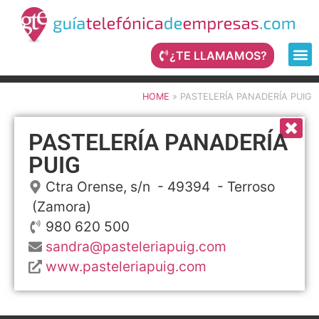
¿TE LLAMAMOS?
HOME
»
PASTELERÍA PANADERÍA PUIG
PASTELERÍA PANADERÍA
PUIG
Ctra Orense, s/n
- 49394 -
Terroso
(Zamora)
980 620 500
sandra@pasteleriapuig.com
www.pasteleriapuig.com