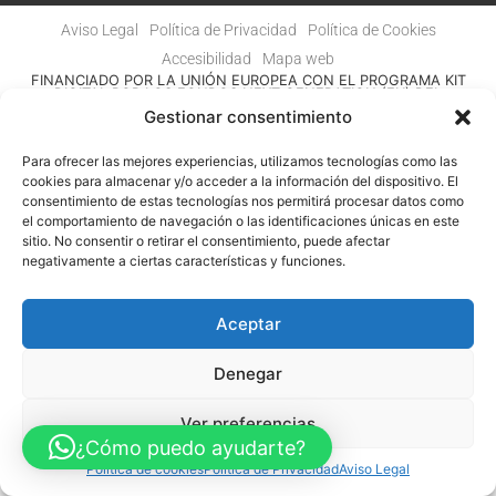
Aviso Legal
Política de Privacidad
Política de Cookies
Accesibilidad
Mapa web
FINANCIADO POR LA UNIÓN EUROPEA CON EL PROGRAMA KIT
DIGITAL POR LOS FONDOS NEXT GENERATION (EU) DEL
MECANISMO DE RECUPERACIÓN Y RESILENCIA
Gestionar consentimiento
© Guia Telefónica de Empresas – Todos los derechos reservados.
Para ofrecer las mejores experiencias, utilizamos tecnologías como las
cookies para almacenar y/o acceder a la información del dispositivo. El
consentimiento de estas tecnologías nos permitirá procesar datos como
el comportamiento de navegación o las identificaciones únicas en este
sitio. No consentir o retirar el consentimiento, puede afectar
negativamente a ciertas características y funciones.
Aceptar
Denegar
Ver preferencias
¿Cómo puedo ayudarte?
Política de cookies
Política de Privacidad
Aviso Legal