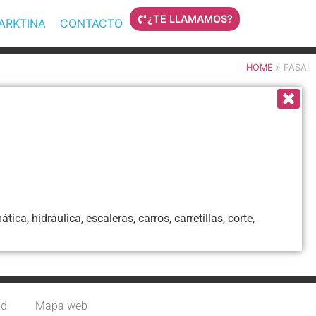
¿TE LLAMAMOS?
MARKTINA
CONTACTO
HOME
»
PASAI
ca, hidráulica, escaleras, carros, carretillas, corte,
ad
Mapa web