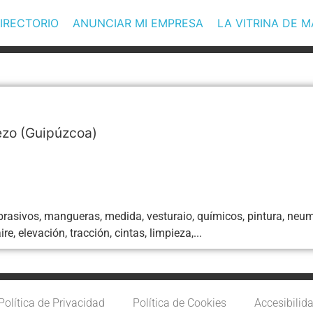
IRECTORIO
ANUNCIAR MI EMPRESA
LA VITRINA DE 
ezo
(Guipúzcoa)
abrasivos, mangueras, medida, vesturaio, químicos, pintura, neumáti
re, elevación, tracción, cintas, limpieza,...
Política de Privacidad
Política de Cookies
Accesibilid