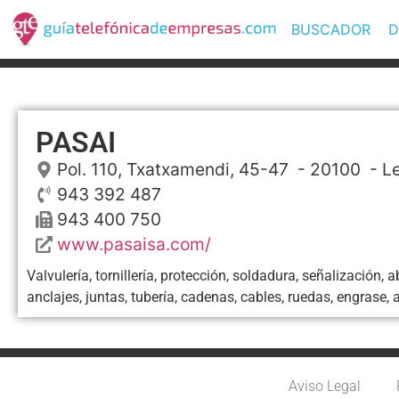
BUSCADOR
D
PASAI
Pol. 110, Txatxamendi, 45-47
- 20100 -
L
943 392 487
943 400 750
www.pasaisa.com/
Valvulería, tornillería, protección, soldadura, señalización, 
anclajes, juntas, tubería, cadenas, cables, ruedas, engrase, ai
Aviso Legal