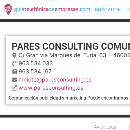
BUSCADOR
D
PARES CONSULTING COMUN
C/ Gran via Marques del Turia, 63
- 4600
963 534 033
963 534 167
mnieto@paresconsulting.es
www.paresconsulting.es
Comunicación publicidad y marketing Puede encontrarnos en
Aviso Legal