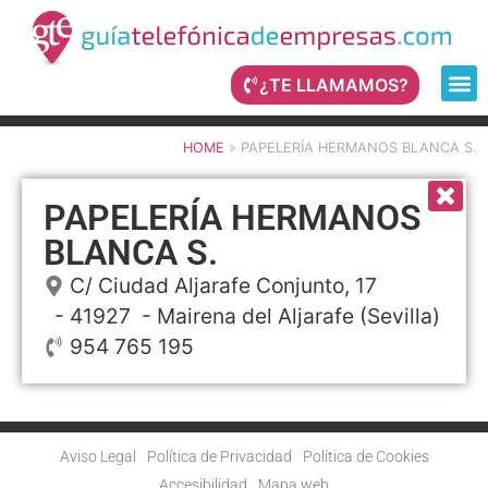
¿TE LLAMAMOS?
HOME
»
PAPELERÍA HERMANOS BLANCA S.
PAPELERÍA HERMANOS
BLANCA S.
C/ Ciudad Aljarafe Conjunto, 17
- 41927 -
Mairena del Aljarafe
(Sevilla)
954 765 195
Aviso Legal
Política de Privacidad
Política de Cookies
Accesibilidad
Mapa web