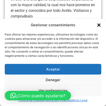
con la mayor calidad, la cual nos hace pioneros en
el sector y conocidos por todo Avilés. Visítanos y
compruébalo.
Gestionar consentimiento
Para ofrecer las mejores experiencias, utilizamos tecnologías como las
cookies para almacenar y/o acceder a la información del dispositivo. El
Aviso Legal
Política de Privacidad
Política de Cookies
consentimiento de estas tecnologías nos permitirá procesar datos como
Accesibilidad
Mapa web
el comportamiento de navegación o las identificaciones únicas en este
sitio. No consentir o retirar el consentimiento, puede afectar
FINANCIADO POR LA UNIÓN EUROPEA CON EL PROGRAMA KIT
DIGITAL POR LOS FONDOS NEXT GENERATION (EU) DEL
negativamente a ciertas características y funciones.
MECANISMO DE RECUPERACIÓN Y RESILENCIA
© Guia Telefónica de Empresas – Todos los derechos reservados.
Aceptar
Denegar
Ver preferencias
¿Cómo puedo ayudarte?
Política de cookies
Política de Privacidad
Aviso Legal