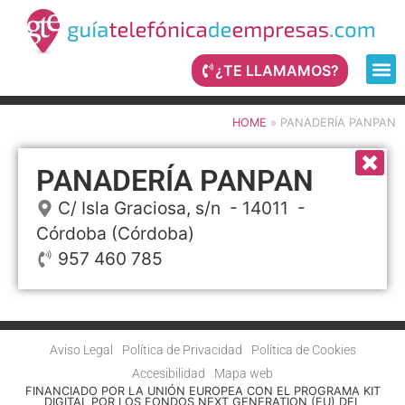
¿TE LLAMAMOS?
HOME
»
PANADERÍA PANPAN
PANADERÍA PANPAN
C/ Isla Graciosa, s/n
- 14011 -
Córdoba
(Córdoba)
957 460 785
Aviso Legal
Política de Privacidad
Política de Cookies
Accesibilidad
Mapa web
FINANCIADO POR LA UNIÓN EUROPEA CON EL PROGRAMA KIT
DIGITAL POR LOS FONDOS NEXT GENERATION (EU) DEL