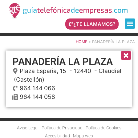
¿TE LLAMAMOS?
HOME
»
PANADERÍA LA PLAZA
PANADERÍA LA PLAZA
Plaza España, 15
- 12440 -
Claudiel
(Castellón)
964 144 066
964 144 058
Aviso Legal
Política de Privacidad
Política de Cookies
Accesibilidad
Mapa web