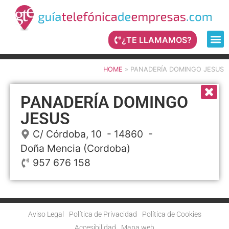
¿TE LLAMAMOS?
HOME
»
PANADERÍA DOMINGO JESUS
PANADERÍA DOMINGO
JESUS
C/ Córdoba, 10
- 14860 -
Doña Mencia
(Cordoba)
957 676 158
Aviso Legal
Política de Privacidad
Política de Cookies
Accesibilidad
Mapa web