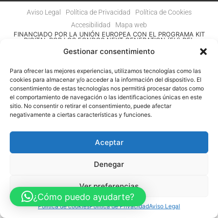
Aviso Legal
Política de Privacidad
Política de Cookies
Accesibilidad
Mapa web
FINANCIADO POR LA UNIÓN EUROPEA CON EL PROGRAMA KIT
DIGITAL POR LOS FONDOS NEXT GENERATION (EU) DEL
MECANISMO DE RECUPERACIÓN Y RESILENCIA
Gestionar consentimiento
© Guia Telefónica de Empresas – Todos los derechos reservados.
Para ofrecer las mejores experiencias, utilizamos tecnologías como las
cookies para almacenar y/o acceder a la información del dispositivo. El
consentimiento de estas tecnologías nos permitirá procesar datos como
el comportamiento de navegación o las identificaciones únicas en este
sitio. No consentir o retirar el consentimiento, puede afectar
negativamente a ciertas características y funciones.
Aceptar
Denegar
Ver preferencias
¿Cómo puedo ayudarte?
Política de cookies
Política de Privacidad
Aviso Legal