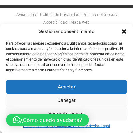
Aviso Legal
Política de Privacidad
Política de Cookies
Accesibilidad
Mapa web
FINANCIADO POR LA UNIÓN EUROPEA CON EL PROGRAMA KIT
Gestionar consentimiento
DIGITAL POR LOS FONDOS NEXT GENERATION (EU) DEL
MECANISMO DE RECUPERACIÓN Y RESILENCIA
Para ofrecer las mejores experiencias, utilizamos tecnologías como las
cookies para almacenar y/o acceder a la información del dispositivo. El
© Guia Telefónica de Empresas – Todos los derechos reservados.
consentimiento de estas tecnologías nos permitirá procesar datos como
el comportamiento de navegación o las identificaciones únicas en este
sitio. No consentir o retirar el consentimiento, puede afectar
negativamente a ciertas características y funciones.
Aceptar
Denegar
Ver preferencias
¿Cómo puedo ayudarte?
Política de cookies
Política de Privacidad
Aviso Legal