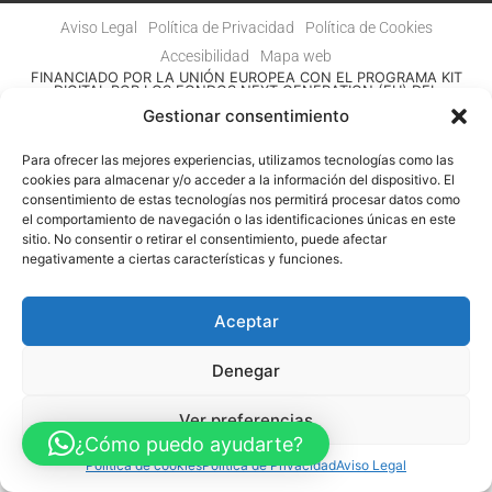
Aviso Legal
Política de Privacidad
Política de Cookies
Accesibilidad
Mapa web
FINANCIADO POR LA UNIÓN EUROPEA CON EL PROGRAMA KIT
DIGITAL POR LOS FONDOS NEXT GENERATION (EU) DEL
MECANISMO DE RECUPERACIÓN Y RESILENCIA
Gestionar consentimiento
© Guia Telefónica de Empresas – Todos los derechos reservados.
Para ofrecer las mejores experiencias, utilizamos tecnologías como las
cookies para almacenar y/o acceder a la información del dispositivo. El
consentimiento de estas tecnologías nos permitirá procesar datos como
el comportamiento de navegación o las identificaciones únicas en este
sitio. No consentir o retirar el consentimiento, puede afectar
negativamente a ciertas características y funciones.
Aceptar
Denegar
Ver preferencias
¿Cómo puedo ayudarte?
Política de cookies
Política de Privacidad
Aviso Legal